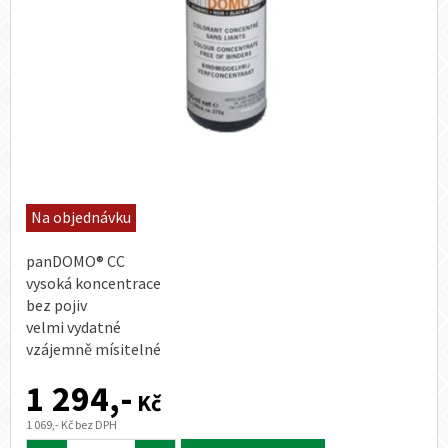
Na objednávku
panDOMO® CC
vysoká koncentrace
bez pojiv
velmi vydatné
vzájemně mísitelné
1 294,-
Kč
1 069,- Kč bez DPH