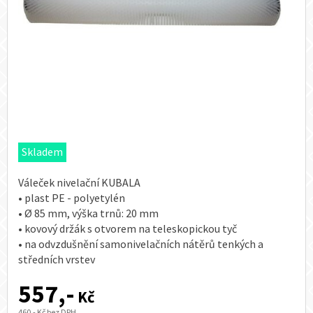
Skladem
Váleček nivelační KUBALA
• plast PE - polyetylén
• Ø 85 mm, výška trnů: 20 mm
• kovový držák s otvorem na teleskopickou tyč
• na odvzdušnění samonivelačních nátěrů tenkých a
středních vrstev
557,-
Kč
460,- Kč bez DPH