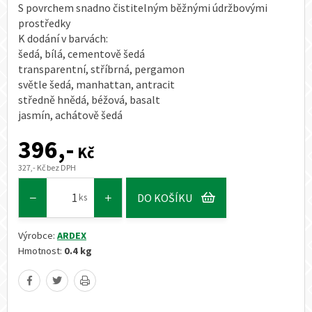
S povrchem snadno čistitelným běžnými údržbovými
prostředky
K dodání v barvách:
šedá, bílá, cementově šedá
transparentní, stříbrná, pergamon
světle šedá, manhattan, antracit
středně hnědá, béžová, basalt
jasmín, achátově šedá
396,-
Kč
327,- Kč bez DPH
DO KOŠÍKU
ks
Výrobce:
ARDEX
Hmotnost:
0.4 kg