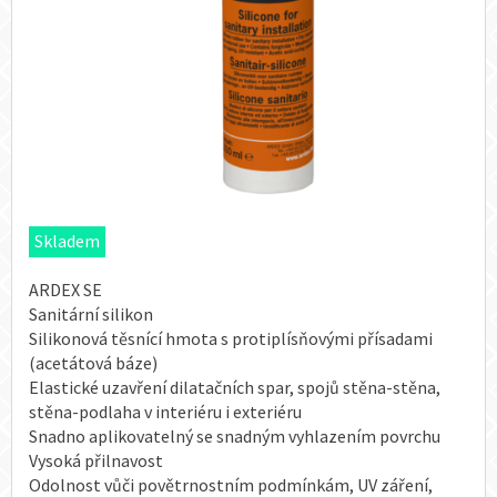
Skladem
ARDEX SE
Sanitární silikon
Silikonová těsnící hmota s protiplísňovými přísadami
(acetátová báze)
Elastické uzavření dilatačních spar, spojů stěna-stěna,
stěna-podlaha v interiéru i exteriéru
Snadno aplikovatelný se snadným vyhlazením povrchu
Vysoká přilnavost
Odolnost vůči povětrnostním podmínkám, UV záření,