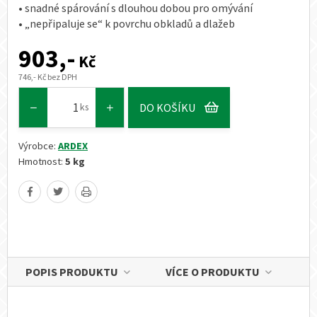
• snadné spárování s dlouhou dobou pro omývání
• „nepřipaluje se“ k povrchu obkladů a dlažeb
903,-
Kč
746,- Kč bez DPH
DO KOŠÍKU
ks
Výrobce:
ARDEX
Hmotnost:
5 kg
POPIS PRODUKTU
VÍCE O PRODUKTU