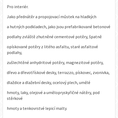
Pro interiér.
Jako přednátěr a propojovací můstek na hladkých
a hutných podkladech, jako jsou prefabrikované betonové
podlahy zvláště zhutněné cementové potěry, špatně
opískované potěry z litého asfaltu, staré asfaltové
podlahy,
zušlechtěné anhydritové potěry, magnezitové potěry,
dřevo a dřevotřískové desky, terrazzo, pískovec, zvonivka,
dlaždice a dlažební desky, ocelový plech, umělé
hmoty, laky, olejové a umělopryskyřičné nátěry, pod
stěrkové
hmoty a tenkovrstvé lepicí malty.