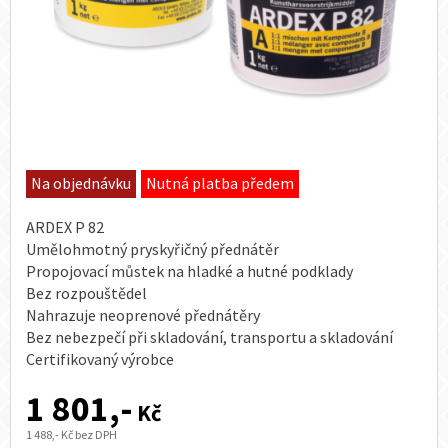
Na objednávku
Nutná platba předem
ARDEX P 82
Umělohmotný pryskyřičný přednátěr
Propojovací můstek na hladké a hutné podklady
Bez rozpouštědel
Nahrazuje neoprenové přednátěry
Bez nebezpečí při skladování, transportu a skladování
Certifikovaný výrobce
1 801,-
Kč
1 488,- Kč bez DPH